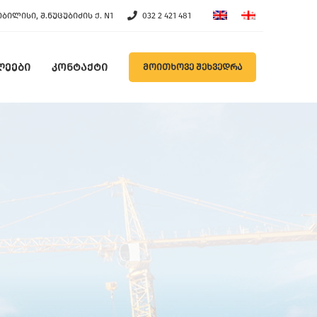
ᲗᲑᲘᲚᲘᲡᲘ, Შ.ᲜᲣᲪᲣᲑᲘᲫᲘᲡ Ქ. N1
032 2 421 481
ᲚᲔᲔᲑᲘ
ᲙᲝᲜᲢᲐᲥᲢᲘ
ᲛᲝᲘᲗᲮᲝᲕᲔ ᲨᲔᲮᲕᲔᲓᲠᲐ