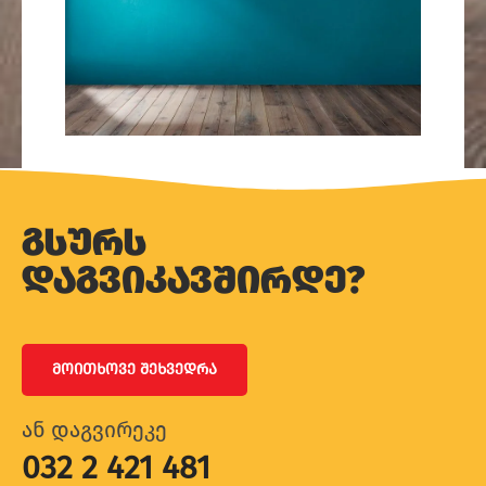
გსურს
დაგვიკავშირდე?
ᲛᲝᲘᲗᲮᲝᲕᲔ ᲨᲔᲮᲕᲔᲓᲠᲐ
ან დაგვირეკე
032 2 421 481