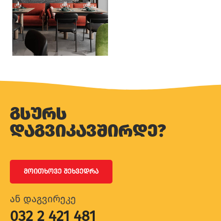
გსურს
დაგვიკავშირდე?
ᲛᲝᲘᲗᲮᲝᲕᲔ ᲨᲔᲮᲕᲔᲓᲠᲐ
ან დაგვირეკე
032 2 421 481